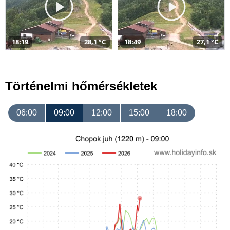
18:19
28,1 °C
18:49
27,1 °C
Történelmi hőmérsékletek
06:00
09:00
12:00
15:00
18:00