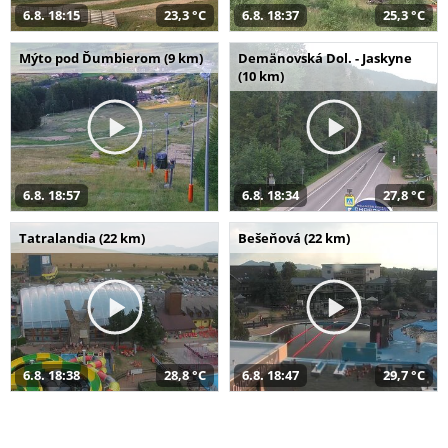
6.8. 18:15
23,3 °C
6.8. 18:37
25,3 °C
Mýto pod Ďumbierom (9 km)
Demänovská Dol. - Jaskyne
(10 km)
6.8. 18:57
6.8. 18:34
27,8 °C
Tatralandia (22 km)
Bešeňová (22 km)
6.8. 18:38
28,8 °C
6.8. 18:47
29,7 °C