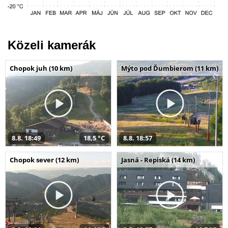
Közeli kamerák
Chopok juh (10 km)
Mýto pod Ďumbierom (11 km)
8.8. 18:49
18,5 °C
8.8. 18:57
Chopok sever (12 km)
Jasná - Repiská (14 km)