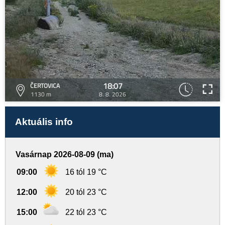
18:07
ČERTOVICA
1130 m
8. 8. 2026
Aktuális info
Vasárnap 2026-08-09 (ma)
09:00
16 tól 19 °C
12:00
20 tól 23 °C
15:00
22 tól 23 °C