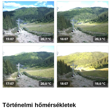
15:07
20,7 °C
16:07
20,3 °C
17:07
20,0 °C
18:07
19,0 °C
Történelmi hőmérsékletek