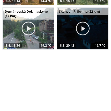
8.8. 18:14
14,4 °C
8.8. 18:37
16,7 °C
Demänovská Dol. - Jaskyne
Skanzen Pribylina (22 km)
(17 km)
8.8. 18:34
19,2 °C
8.8. 20:42
16,7 °C