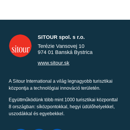
SITOUR spol. s r.o.
Terézie Vansovej 10
974 01 Banská Bystrica
www.sitour.sk
A Sitour International a világ legnagyobb turisztikai
központja a technológiai innováció területén.
Együttműködünk több mint 1000 turisztikai központtal
8 országban: síközpontokkal, hegyi üdülőhelyekkel,
uszodákkal és egyebekkel.