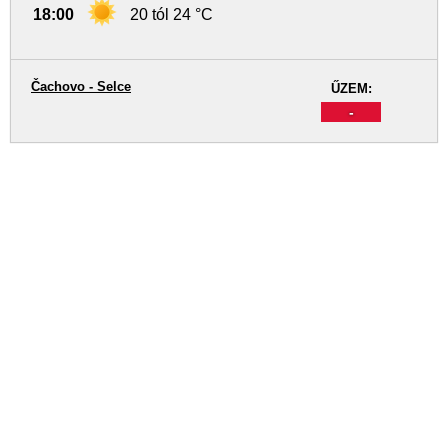
18:00
20 tól 24 °C
Čachovo - Selce
ŰZEM:
-