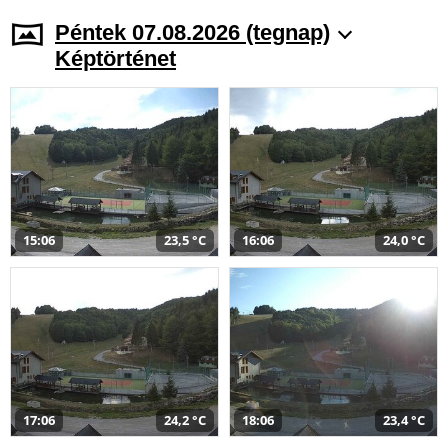
Péntek 07.08.2026 (tegnap)
Képtörténet
15:06
23,5 °C
16:06
24,0 °C
17:06
24,2 °C
18:06
23,4 °C