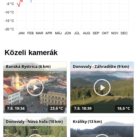
Közeli kamerák
Banská Bystrica (6 km)
Donovaly - Záhradište (9 km)
7.8. 19:34
23,6 °C
7.8. 18:39
18,6 °C
Donovaly - Nová hoľa (10 km)
Králiky (13 km)