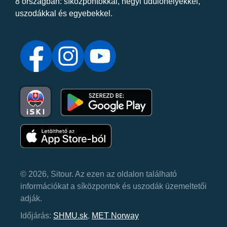
8 országban: síközpontokkal, hegyi üdülőhelyekkel,
uszodákkal és egyebekkel.
© 2026, Sitour. Az ezen az oldalon található
információkat a síközpontok és uszodák üzemeltetői
adják.
Időjárás:
SHMU.sk
,
MET Norway