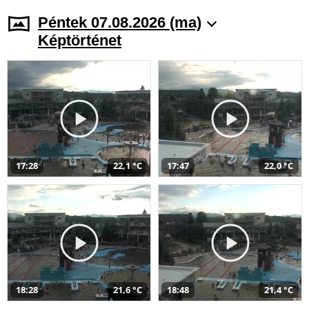
Péntek 07.08.2026 (ma)
Képtörténet
17:28
22,1 °C
17:47
22,0 °C
18:28
21,6 °C
18:48
21,4 °C