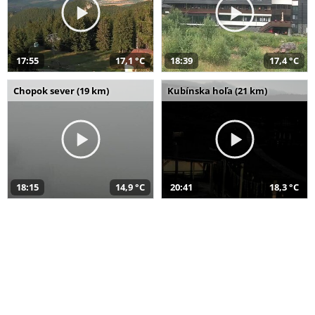
17:55
17,1 °C
18:39
17,4 °C
Chopok sever (19 km)
Kubínska hoľa (21 km)
18:15
14,9 °C
20:41
18,3 °C