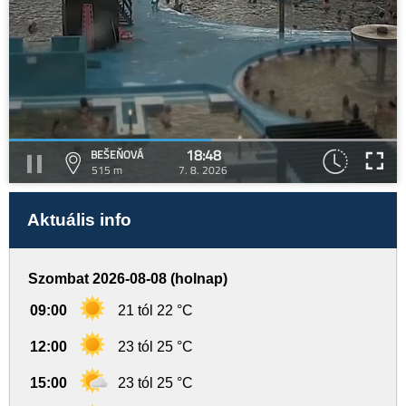
18:48
BEŠEŇOVÁ
515 m
7. 8. 2026
Aktuális info
Szombat 2026-08-08 (holnap)
09:00
21 tól 22 °C
12:00
23 tól 25 °C
15:00
23 tól 25 °C