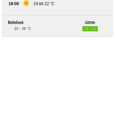
18:00
19 tól 22 °C
Bešeňová
ŰZEM:
22 - 38 °C
22 / 22