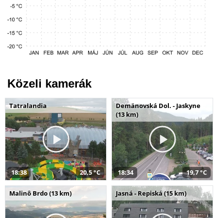
Közeli kamerák
Tatralandia
Demänovská Dol. - Jaskyne
(13 km)
18:38
20,5 °C
18:34
19,7 °C
Malinô Brdo (13 km)
Jasná - Repiská (15 km)