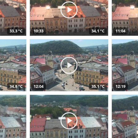
33,3 °C
10:33
34,1 °C
11:04
34,8 °C
12:04
35,1 °C
12:19