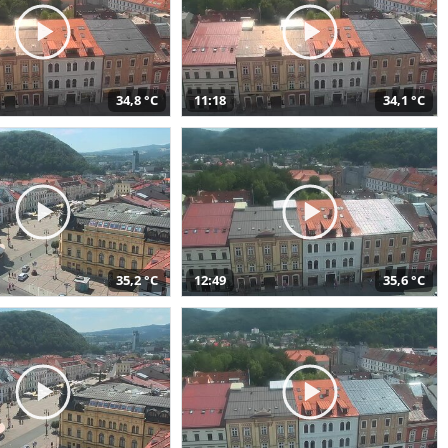
34,8 °C
11:18
34,1 °C
35,2 °C
12:49
35,6 °C