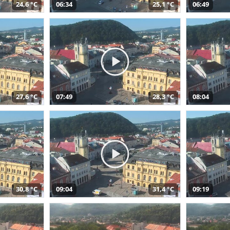
24,6 °C
06:34
25,1 °C
06:49
27,6 °C
07:49
28,3 °C
08:04
30,8 °C
09:04
31,4 °C
09:19