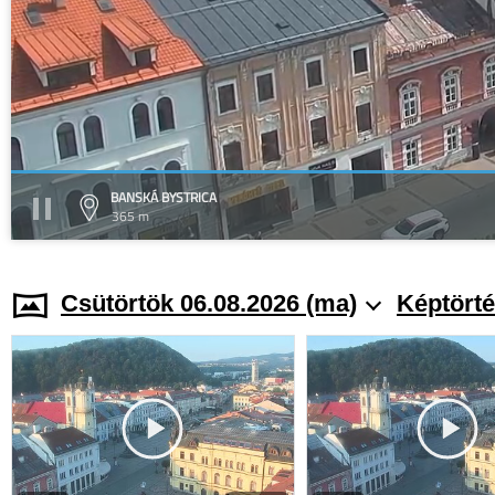
BANSKÁ BYSTRICA
365 m
Csütörtök 06.08.2026 (ma)
Képtörté