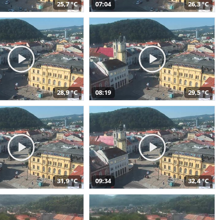
25,7 °C
07:04
26,3 °C
28,9 °C
08:19
29,5 °C
31,9 °C
09:34
32,4 °C