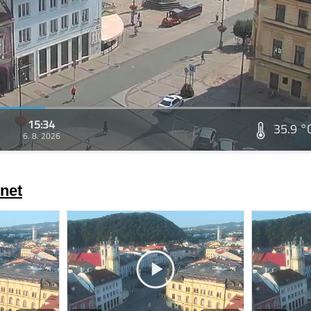
15:34
35.9 °
6. 8. 2026
net