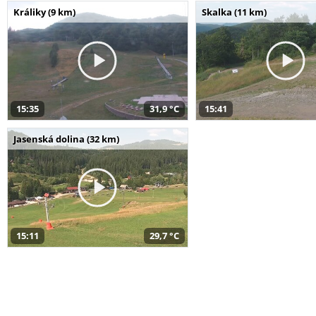
Králiky (9 km)
Skalka (11 km)
15:35
31,9 °C
15:41
Jasenská dolina (32 km)
15:11
29,7 °C