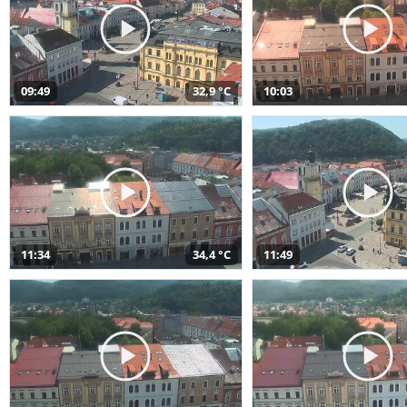
09:49
32,9 °C
10:03
11:34
34,4 °C
11:49