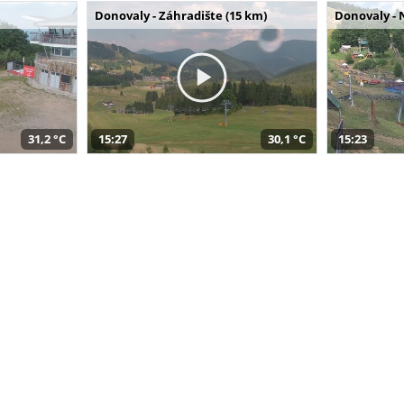
Donovaly - Záhradište (15 km)
Donovaly - 
31,2 °C
15:27
30,1 °C
15:23