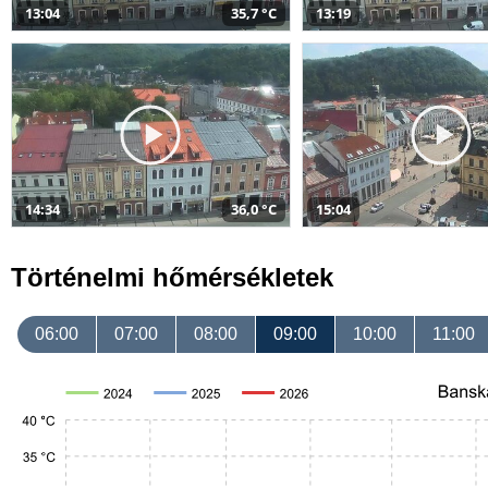
13:04
35,7 °C
13:19
14:34
36,0 °C
15:04
Történelmi hőmérsékletek
06:00
07:00
08:00
09:00
10:00
11:00