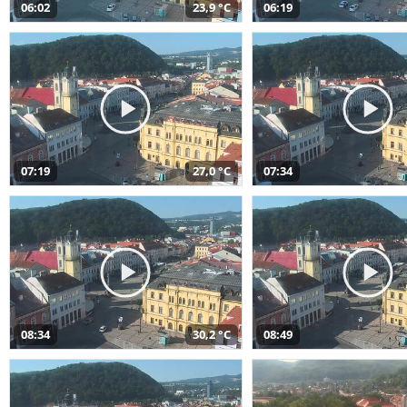
06:02
23,9 °C
06:19
07:19
27,0 °C
07:34
08:34
30,2 °C
08:49