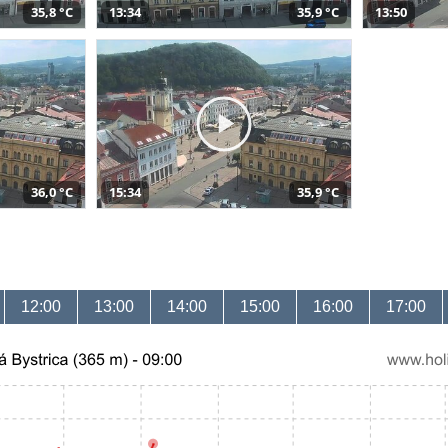
35,8 °C
13:34
35,9 °C
13:50
36,0 °C
15:34
35,9 °C
12:00
13:00
14:00
15:00
16:00
17:00