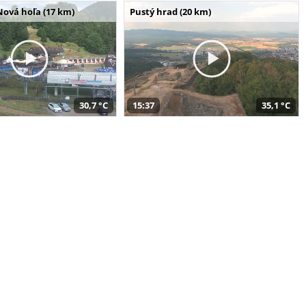
Nová hoľa (17 km)
Pustý hrad (20 km)
30,7 °C
15:37
35,1 °C