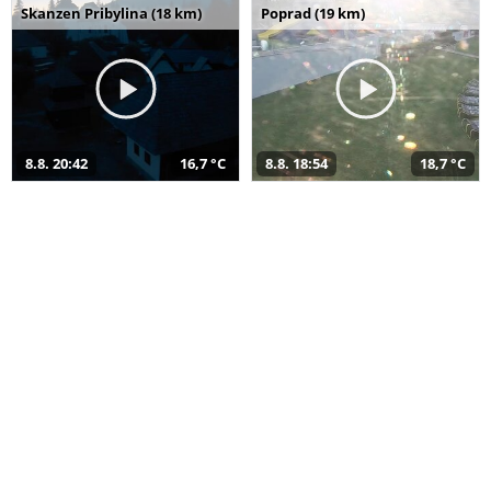
Skanzen Pribylina (18 km)
Poprad (19 km)
8.8. 20:42
16,7 °C
8.8. 18:54
18,7 °C