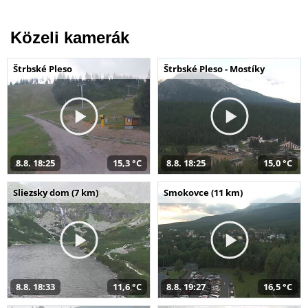
Közeli kamerák
Štrbské Pleso
Štrbské Pleso - Mostíky
8.8. 18:25
15,3 °C
8.8. 18:25
15,0 °C
Sliezsky dom (7 km)
Smokovce (11 km)
8.8. 18:33
11,6 °C
8.8. 19:27
16,5 °C