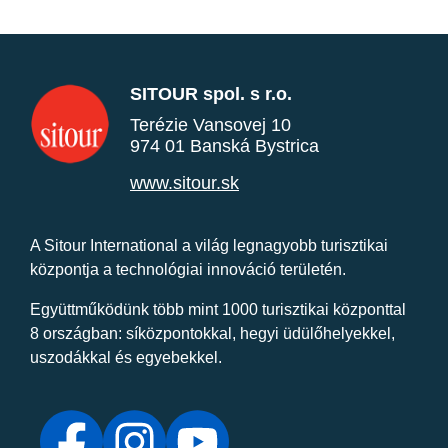
SITOUR spol. s r.o.
Terézie Vansovej 10
974 01 Banská Bystrica
www.sitour.sk
A Sitour International a világ legnagyobb turisztikai
központja a technológiai innováció területén.
Együttműködünk több mint 1000 turisztikai központtal
8 országban: síközpontokkal, hegyi üdülőhelyekkel,
uszodákkal és egyebekkel.