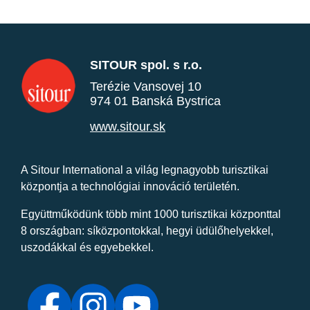
SITOUR spol. s r.o.
Terézie Vansovej 10
974 01 Banská Bystrica
www.sitour.sk
A Sitour International a világ legnagyobb turisztikai
központja a technológiai innováció területén.
Együttműködünk több mint 1000 turisztikai központtal
8 országban: síközpontokkal, hegyi üdülőhelyekkel,
uszodákkal és egyebekkel.