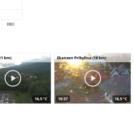
11 km)
Skanzen Pribylina (18 km)
16,5 °C
19:37
18,5 °C