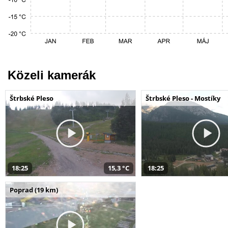
Közeli kamerák
Štrbské Pleso
Štrbské Pleso - Mostíky
18:25
15,3 °C
18:25
Poprad (19 km)