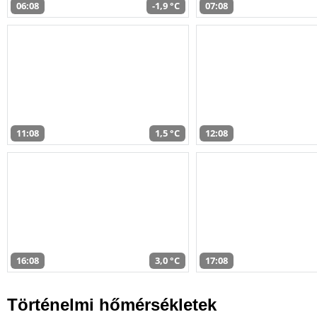
06:08
-1,9 °C
07:08
11:08
1,5 °C
12:08
16:08
3,0 °C
17:08
Történelmi hőmérsékletek