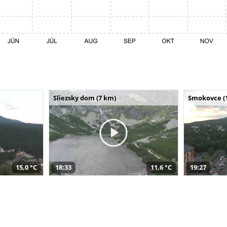
Sliezsky dom (7 km)
Smokovce (
15,0 °C
18:33
11,6 °C
19:27