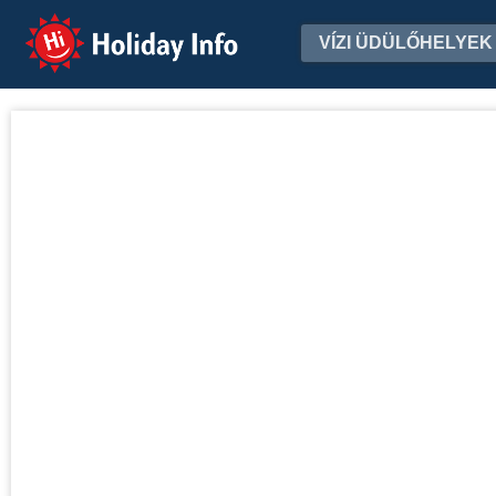
Holiday Info
VÍZI ÜDÜLŐHELYEK