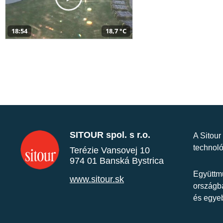
18:54
18,7 °C
SITOUR spol. s r.o.
A Sitour
technoló
Terézie Vansovej 10
974 01 Banská Bystrica
Együttmű
www.sitour.sk
országba
és egye