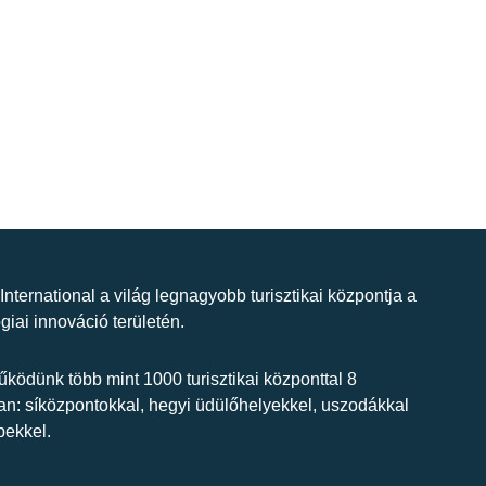
 International a világ legnagyobb turisztikai központja a
giai innováció területén.
ködünk több mint 1000 turisztikai központtal 8
n: síközpontokkal, hegyi üdülőhelyekkel, uszodákkal
bekkel.