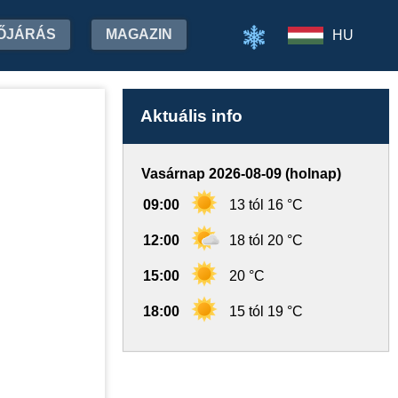
ŐJÁRÁS
MAGAZIN
HU
Aktuális info
Vasárnap 2026-08-09 (holnap)
09:00
13 tól 16 °C
12:00
18 tól 20 °C
15:00
20 °C
18:00
15 tól 19 °C