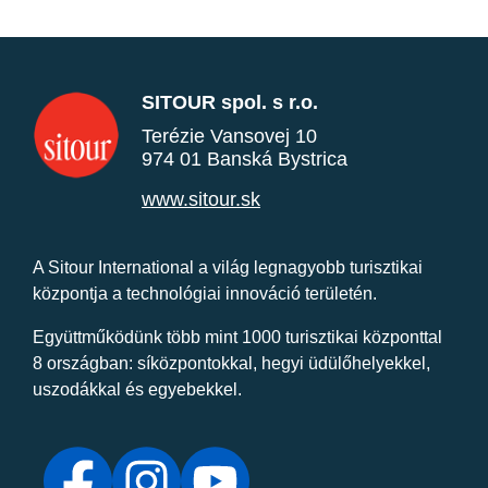
SITOUR spol. s r.o.
Terézie Vansovej 10
974 01 Banská Bystrica
www.sitour.sk
A Sitour International a világ legnagyobb turisztikai
központja a technológiai innováció területén.
Együttműködünk több mint 1000 turisztikai központtal
8 országban: síközpontokkal, hegyi üdülőhelyekkel,
uszodákkal és egyebekkel.