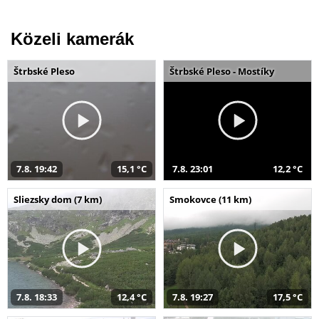
Közeli kamerák
Štrbské Pleso
Štrbské Pleso - Mostíky
7.8. 19:42
15,1 °C
7.8. 23:01
12,2 °C
Sliezsky dom (7 km)
Smokovce (11 km)
7.8. 18:33
12,4 °C
7.8. 19:27
17,5 °C