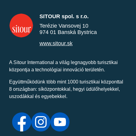
SITOUR spol. s r.o.
Terézie Vansovej 10
974 01 Banská Bystrica
www.sitour.sk
A Sitour International a világ legnagyobb turisztikai
központja a technológiai innováció területén.
Együttműködünk több mint 1000 turisztikai központtal
8 országban: síközpontokkal, hegyi üdülőhelyekkel,
uszodákkal és egyebekkel.