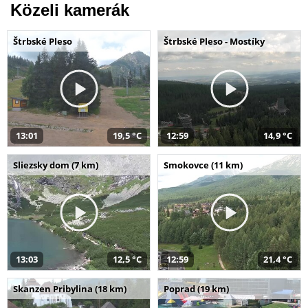
Közeli kamerák
Štrbské Pleso
Štrbské Pleso - Mostíky
13:01
19,5 °C
12:59
14,9 °C
Sliezsky dom (7 km)
Smokovce (11 km)
13:03
12,5 °C
12:59
21,4 °C
Skanzen Pribylina (18 km)
Poprad (19 km)