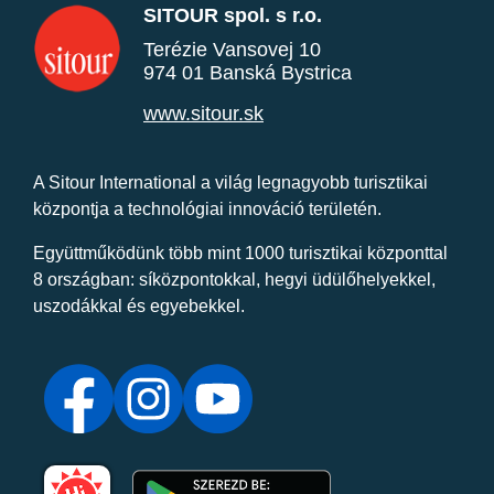
SITOUR spol. s r.o.
Terézie Vansovej 10
974 01 Banská Bystrica
www.sitour.sk
A Sitour International a világ legnagyobb turisztikai
központja a technológiai innováció területén.
Együttműködünk több mint 1000 turisztikai központtal
8 országban: síközpontokkal, hegyi üdülőhelyekkel,
uszodákkal és egyebekkel.