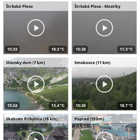
Štrbské Pleso
Štrbské Pleso - Mostíky
15:33
18,3 °C
15:28
17,3 °C
Sliezsky dom (7 km)
Smokovce (11 km)
15:24
13,4 °C
15:26
18,7 °C
Skanzen Pribylina (18 km)
Poprad (19 km)