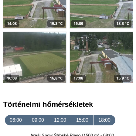
14:08
19,3 °C
15:09
18,3 °C
16:08
16,8 °C
17:08
15,9 °C
Történelmi hőmérsékletek
06:00
09:00
12:00
15:00
18:00