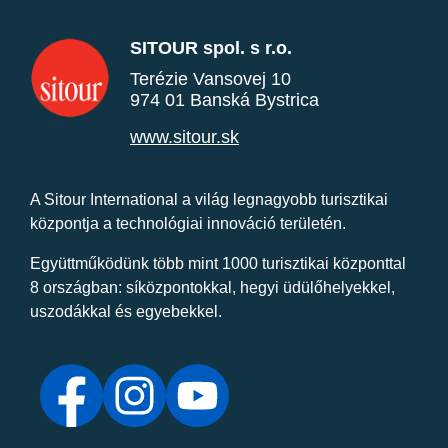
SITOUR spol. s r.o.
Terézie Vansovej 10
974 01 Banská Bystrica
www.sitour.sk
A Sitour International a világ legnagyobb turisztikai
központja a technológiai innováció területén.
Együttműködünk több mint 1000 turisztikai központtal
8 országban: síközpontokkal, hegyi üdülőhelyekkel,
uszodákkal és egyebekkel.