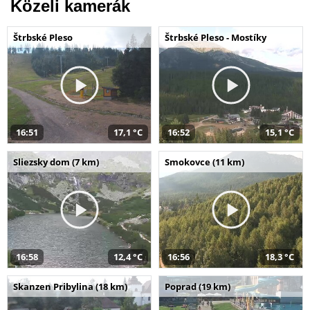
Közeli kamerák
Štrbské Pleso
Štrbské Pleso - Mostíky
16:51
17,1 °C
16:52
15,1 °C
Sliezsky dom (7 km)
Smokovce (11 km)
16:58
12,4 °C
16:56
18,3 °C
Skanzen Pribylina (18 km)
Poprad (19 km)