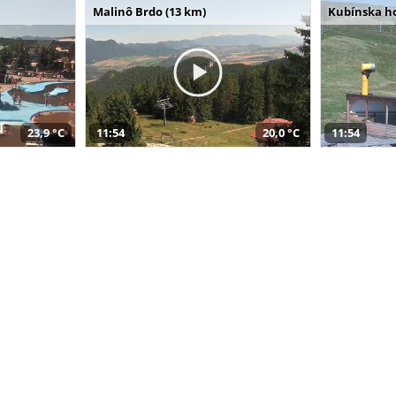
Malinô Brdo (13 km)
Kubínska ho
23,9 °C
11:54
20,0 °C
11:54