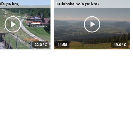
ľa (16 km)
Kubínska hoľa (18 km)
22,0 °C
11:58
19,0 °C