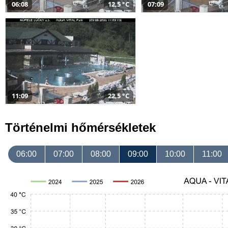
06:08
12,5 °C
07:09
11:09
22,5 °C
Történelmi hőmérsékletek
06:00
07:00
08:00
09:00
10:00
11:00