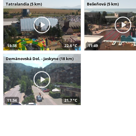
Tatralandia (5 km)
Bešeňová (5 km)
11:38
22,6 °C
11:49
Demänovská Dol. - Jaskyne (18 km)
11:34
21,7 °C