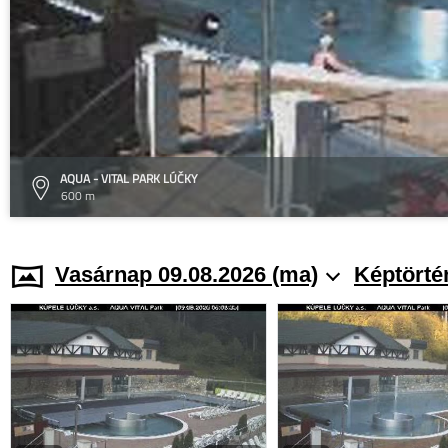
AQUA - VITAL PARK LÚČKY
600 m
Vasárnap 09.08.2026 (ma)
Képtörté