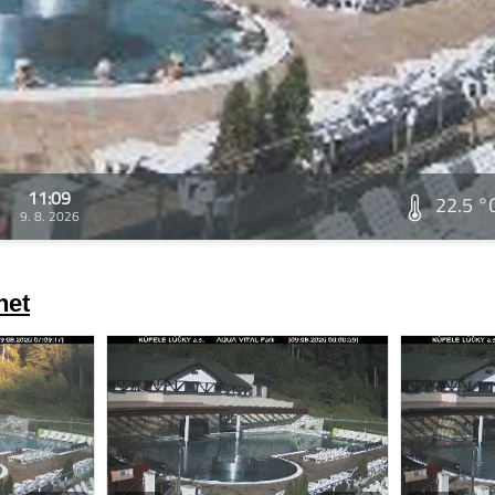
11:09
22.5 °
9. 8. 2026
net