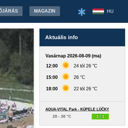
ŐJÁRÁS
MAGAZIN
HU
Aktuális info
Vasárnap 2026-08-09 (ma)
12:00
24 tól 26 °C
15:00
26 °C
18:00
22 tól 26 °C
AQUA-VITAL Park - KÚPELE LÚČKY
28 - 38 °C
3 / 3