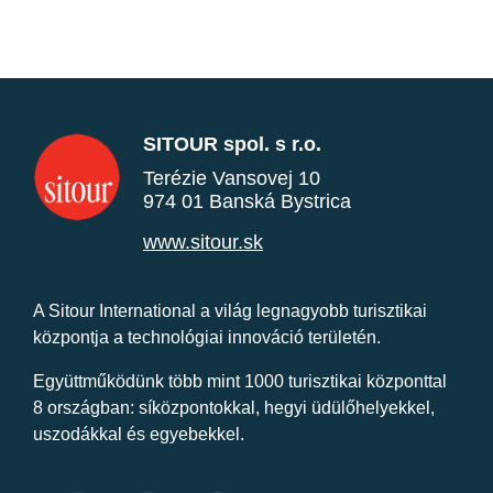
SITOUR spol. s r.o.
Terézie Vansovej 10
974 01 Banská Bystrica
www.sitour.sk
A Sitour International a világ legnagyobb turisztikai
központja a technológiai innováció területén.
Együttműködünk több mint 1000 turisztikai központtal
8 országban: síközpontokkal, hegyi üdülőhelyekkel,
uszodákkal és egyebekkel.