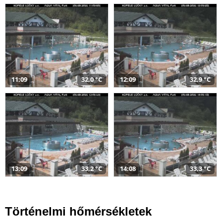
11:09
32,0 °C
12:09
32,9 °C
13:09
33,2 °C
14:08
33,3 °C
Történelmi hőmérsékletek