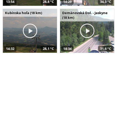
13:54
28,8 °C
14:29
34,3 °C
Kubínska hoľa (18 km)
Demänovská Dol. - Jaskyne
(18 km)
14:32
28,1 °C
14:34
31,6 °C