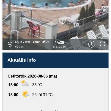
14:08
AQUA - VITAL PARK LÚČKY
600 m
6. 8. 2026
Aktuális info
Csütörtök 2026-08-06 (ma)
15:00
33 °C
18:00
26 tól 31 °C