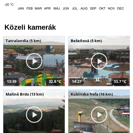
Közeli kamerák
Tatralandia (5 km)
Bešeňová (5 km)
13:39
32,8 °C
14:27
33,7 °C
Malinô Brdo (13 km)
Kubínska hoľa (16 km)