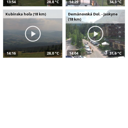
13:54
28,8 °C
14:29
34,3 °C
Kubínska hoľa (18 km)
Demänovská Dol. - Jaskyne
(18 km)
14:16
28,0 °C
14:04
31,6 °C