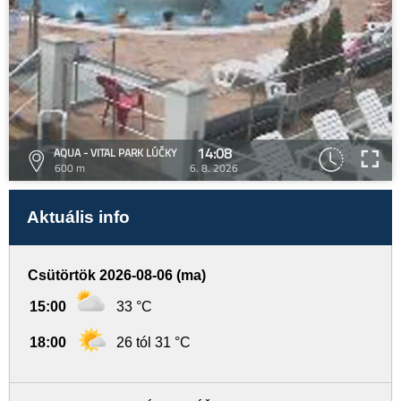
14:08
AQUA - VITAL PARK LÚČKY
600 m
6. 8. 2026
Aktuális info
Csütörtök 2026-08-06 (ma)
15:00
33 °C
18:00
26 tól 31 °C