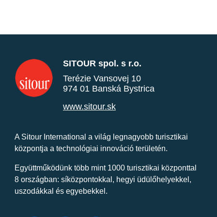
SITOUR spol. s r.o.
Terézie Vansovej 10
974 01 Banská Bystrica
www.sitour.sk
A Sitour International a világ legnagyobb turisztikai
központja a technológiai innováció területén.
Együttműködünk több mint 1000 turisztikai központtal
8 országban: síközpontokkal, hegyi üdülőhelyekkel,
uszodákkal és egyebekkel.