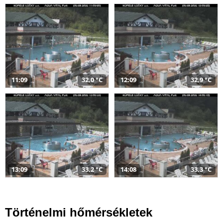
11:09
32,0 °C
12:09
32,9 °C
13:09
33,2 °C
14:08
33,3 °C
Történelmi hőmérsékletek