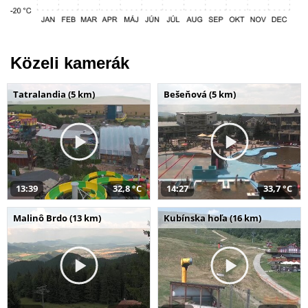
Közeli kamerák
Tatralandia (5 km)
Bešeňová (5 km)
13:39
32,8 °C
14:27
33,7 °C
Malinô Brdo (13 km)
Kubínska hoľa (16 km)