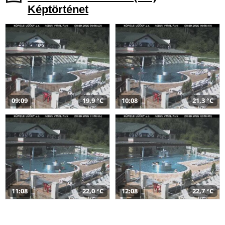
Képtörténet
09:09
19,9 °C
10:08
21,3 °C
11:08
22,0 °C
12:08
22,7 °C