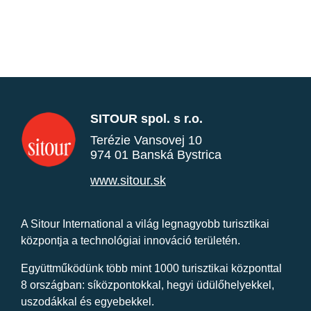
SITOUR spol. s r.o.
Terézie Vansovej 10
974 01 Banská Bystrica
www.sitour.sk
A Sitour International a világ legnagyobb turisztikai
központja a technológiai innováció területén.
Együttműködünk több mint 1000 turisztikai központtal
8 országban: síközpontokkal, hegyi üdülőhelyekkel,
uszodákkal és egyebekkel.