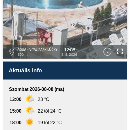
12:08
AQUA - VITAL PARK LÚČKY
600 m
8. 8. 2026
Aktuális info
Szombat 2026-08-08 (ma)
13:00
23 °C
15:00
22 tól 24 °C
18:00
19 tól 22 °C