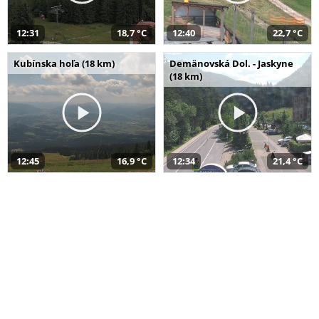
12:31
18,7 °C
12:40
22,7 °C
Kubínska hoľa (18 km)
Demänovská Dol. - Jaskyne
(18 km)
12:45
16,9 °C
12:34
21,4 °C