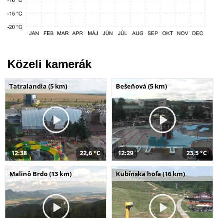
Közeli kamerák
Tatralandia (5 km)
Bešeňová (5 km)
12:38
22,6 °C
12:29
23,5 °C
Malinô Brdo (13 km)
Kubínska hoľa (16 km)