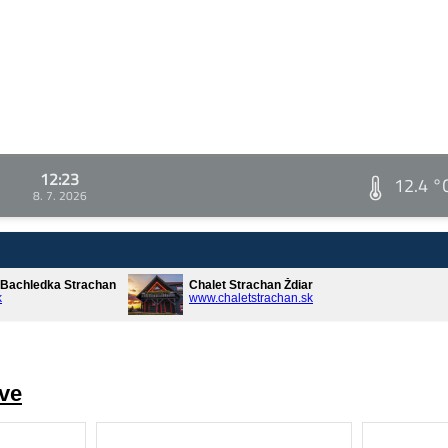
12:23
12.4 °
8. 7. 2026
* Bachledka Strachan
Chalet Strachan Ždiar
k
www.chaletstrachan.sk
ve