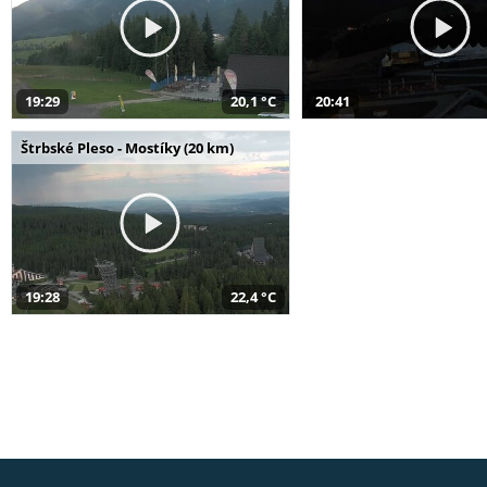
19:29
20,1 °C
20:41
Štrbské Pleso - Mostíky (20 km)
19:28
22,4 °C