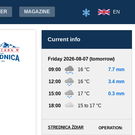
HER
MAGAZINE
EN
Current info
Friday 2026-08-07 (tomorrow)
09:00
16 °C
7.7 mm
12:00
16 °C
3.4 mm
15:00
17 °C
0.3 mm
18:00
15 to 17 °C
STREDNICA ŽDIAR
OPERATION: