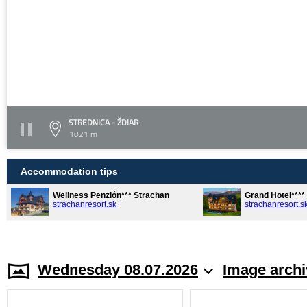
STREDNICA - ŽDIAR
1021 m
Accommodation tips
Wellness Penzión*** Strachan
Grand Hotel***
strachanresort.sk
strachanresort.s
Wednesday 08.07.2026
Image archi