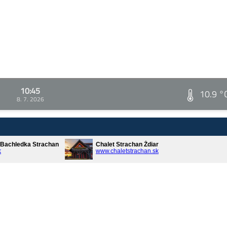
10:45
10.9 °
8. 7. 2026
* Bachledka Strachan
Chalet Strachan Ždiar
k
www.chaletstrachan.sk