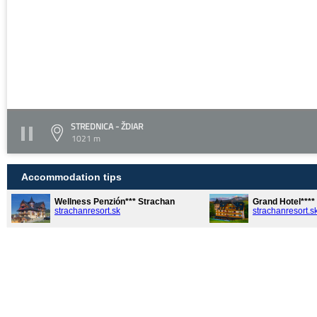
STREDNICA - ŽDIAR
1021 m
Accommodation tips
Wellness Penzión*** Strachan
Grand Hotel***
strachanresort.sk
strachanresort.s