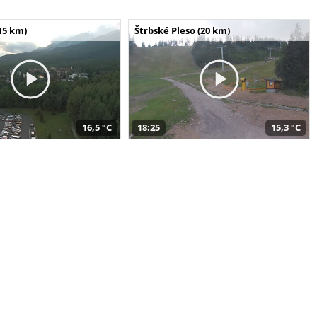
15 km)
Štrbské Pleso (20 km)
16,5 °C
18:25
15,3 °C