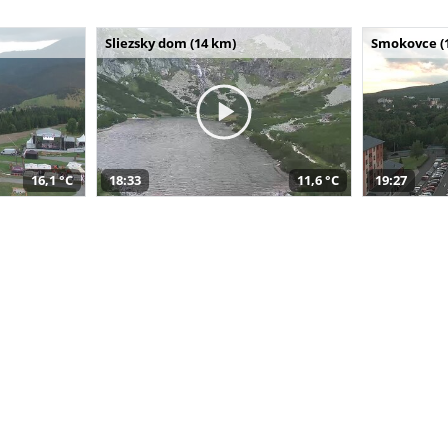
Sliezsky dom (14 km)
Smokovce (
16,1 °C
18:33
11,6 °C
19:27