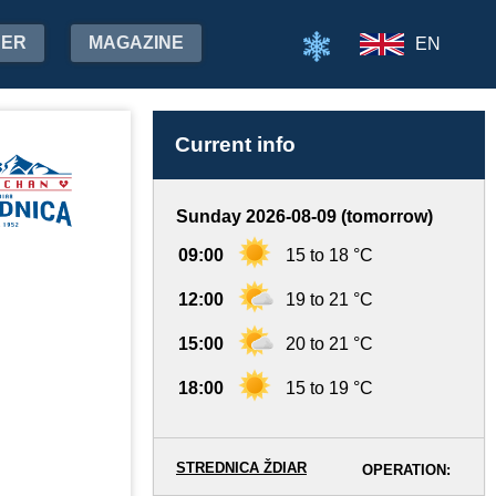
HER
MAGAZINE
EN
Current info
Sunday 2026-08-09 (tomorrow)
09:00
15 to 18 °C
12:00
19 to 21 °C
15:00
20 to 21 °C
18:00
15 to 19 °C
STREDNICA ŽDIAR
OPERATION: