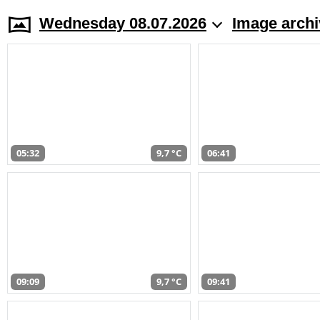
Wednesday 08.07.2026
Image archi
05:32
9,7 °C
06:41
09:09
9,7 °C
09:41