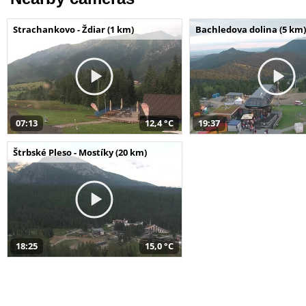
Strachankovo - Ždiar (1 km)
Bachledova dolina (5 km)
07:13
12,4 °C
19:37
Štrbské Pleso - Mostíky (20 km)
18:25
15,0 °C