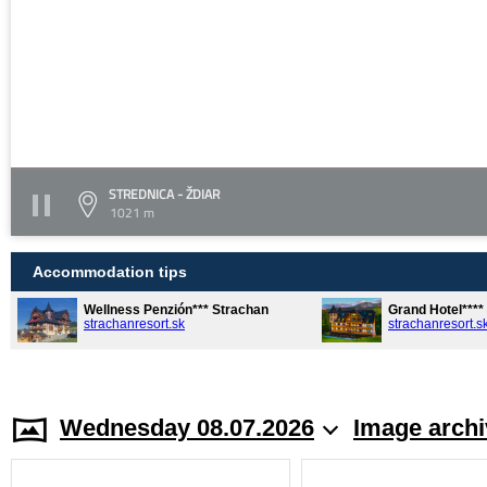
STREDNICA - ŽDIAR
1021 m
Accommodation tips
Wellness Penzión*** Strachan
Grand Hotel***
strachanresort.sk
strachanresort.s
Wednesday 08.07.2026
Image archi