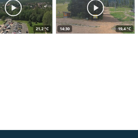
21,2 °C
14:30
19,4 °C