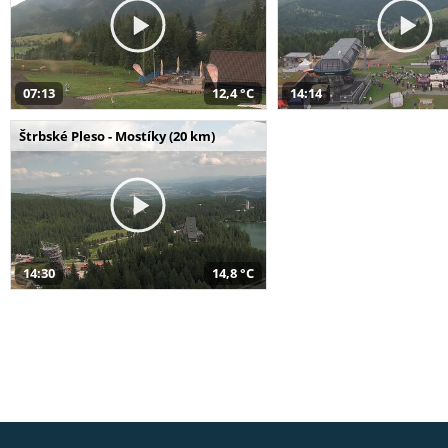
07:13
12,4 °C
14:14
Štrbské Pleso - Mostíky (20 km)
14:30
14,8 °C