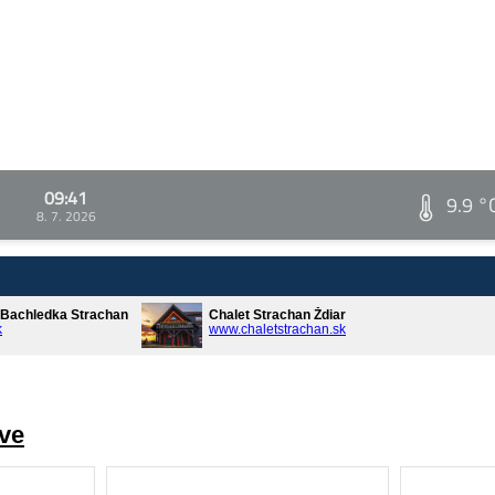
09:41
9.9 °
8. 7. 2026
* Bachledka Strachan
Chalet Strachan Ždiar
k
www.chaletstrachan.sk
ve