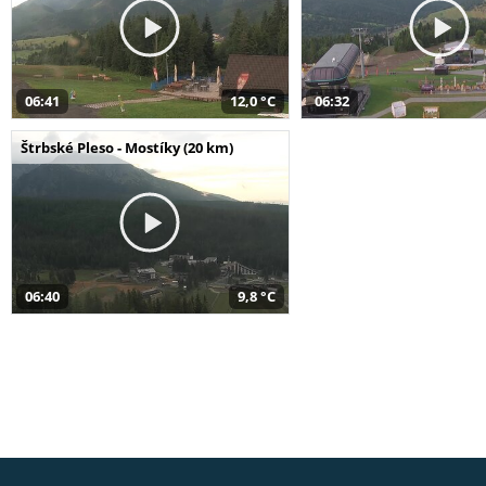
06:41
12,0 °C
06:32
Štrbské Pleso - Mostíky (20 km)
06:40
9,8 °C