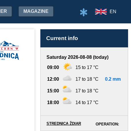
HER
MAGAZINE
EN
Current info
Saturday 2026-08-08 (today)
09:00
15 to 17 °C
12:00
17 to 18 °C
0.2 mm
15:00
17 to 18 °C
18:00
14 to 17 °C
STREDNICA ŽDIAR
OPERATION: