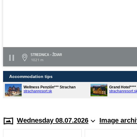
STREDNICA - ŽDIAR
1021 m
Accommodation tips
Wellness Penzión*** Strachan
Grand Hotel***
strachanresort.sk
strachanresort.s
Wednesday 08.07.2026
Image archi