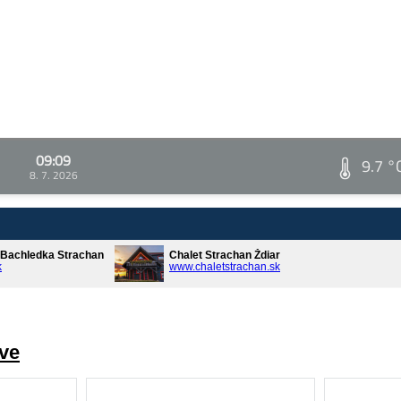
09:09
9.7 °
8. 7. 2026
* Bachledka Strachan
Chalet Strachan Ždiar
k
www.chaletstrachan.sk
ve