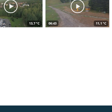
13,7 °C
06:43
11,1 °C