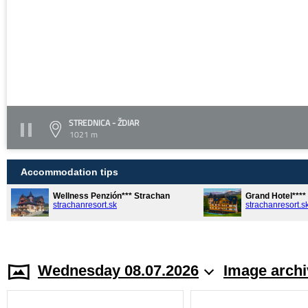
STREDNICA - ŽDIAR
1021 m
Accommodation tips
Wellness Penzión*** Strachan
Grand Hotel***
strachanresort.sk
strachanresort.s
Wednesday 08.07.2026
Image archi