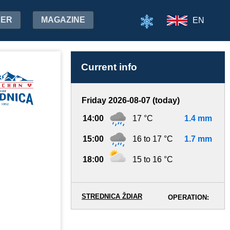
HER
MAGAZINE
EN
Current info
Friday 2026-08-07 (today)
14:00
17 °C
1.4 mm
15:00
16 to 17 °C
1.7 mm
18:00
15 to 16 °C
STREDNICA ŽDIAR
OPERATION: