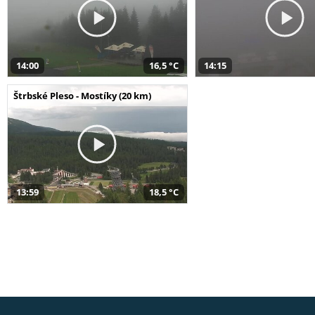
14:00
16,5 °C
14:15
Štrbské Pleso - Mostíky (20 km)
13:59
18,5 °C