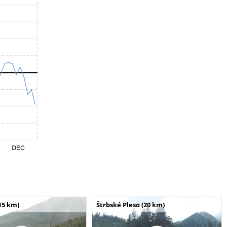
15 km)
Štrbské Pleso (20 km)