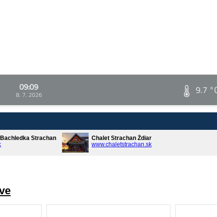
09:09
9.7 °
8. 7. 2026
* Bachledka Strachan
Chalet Strachan Ždiar
k
www.chaletstrachan.sk
ve