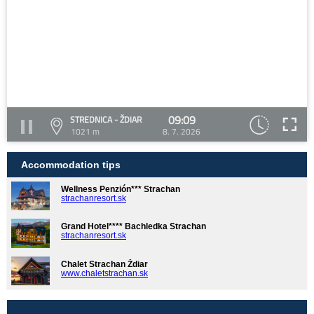
09:09
STREDNICA - ŽDIAR
1021 m
8. 7. 2026
Accommodation tips
Wellness Penzión*** Strachan
strachanresort.sk
Grand Hotel**** Bachledka Strachan
strachanresort.sk
Chalet Strachan Ždiar
www.chaletstrachan.sk