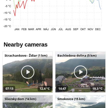
Nearby cameras
Strachankovo - Ždiar (1 km)
Bachledova dolina (5 km)
07:13
12,4 °C
14:47
19,3 °C
Sliezsky dom (14 km)
Smokovce (15 km)