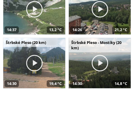
14:37
13,2 °C
14:26
21,2 °C
Štrbské Pleso (20 km)
Štrbské Pleso - Mostíky (20
km)
14:30
19,4 °C
14:30
14,8 °C