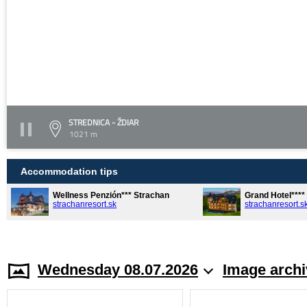
STREDNICA - ŽDIAR
1021 m
Accommodation tips
Wellness Penzión*** Strachan
Grand Hotel***
strachanresort.sk
strachanresort.s
Wednesday 08.07.2026
Image archi