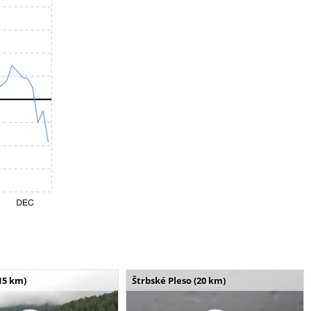
15 km)
Štrbské Pleso (20 km)