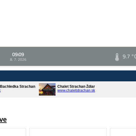
09:09
9.7 °
8. 7. 2026
* Bachledka Strachan
Chalet Strachan Ždiar
k
www.chaletstrachan.sk
ve