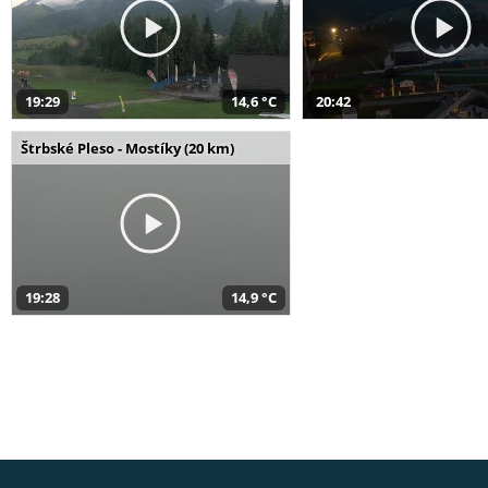
19:29
14,6 °C
20:42
Štrbské Pleso - Mostíky (20 km)
19:28
14,9 °C