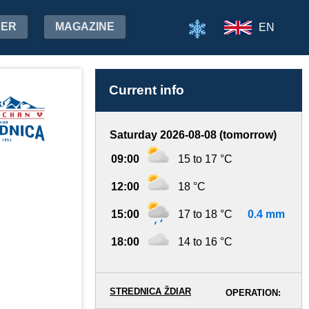
HER
MAGAZINE
EN
Current info
Saturday 2026-08-08 (tomorrow)
09:00
15 to 17 °C
12:00
18 °C
15:00
17 to 18 °C
0.4 mm
18:00
14 to 16 °C
STREDNICA ŽDIAR
OPERATION: