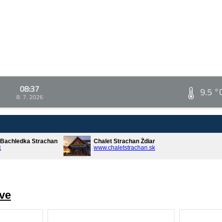
08:37
9.5 °
8. 7. 2026
* Bachledka Strachan
Chalet Strachan Ždiar
k
www.chaletstrachan.sk
ve