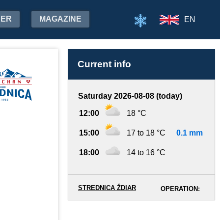
HER
MAGAZINE
EN
Current info
Saturday 2026-08-08 (today)
12:00
18 °C
15:00
17 to 18 °C
0.1 mm
18:00
14 to 16 °C
STREDNICA ŽDIAR
OPERATION: