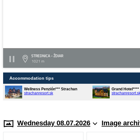
STREDNICA - ŽDIAR
1021 m
Accommodation tips
Wellness Penzión*** Strachan
Grand Hotel***
strachanresort.sk
strachanresort.s
Wednesday 08.07.2026
Image archi