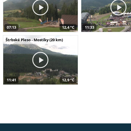
07:13
12,4 °C
11:33
Štrbské Pleso - Mostíky (20 km)
11:41
12,9 °C