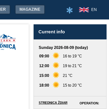
HER
MAGAZINE
EN
Current info
Sunday 2026-08-09 (today)
09:00
16 to 19 °C
12:00
19 to 21 °C
15:00
21 °C
18:00
15 to 20 °C
STREDNICA ŽDIAR
OPERATION: