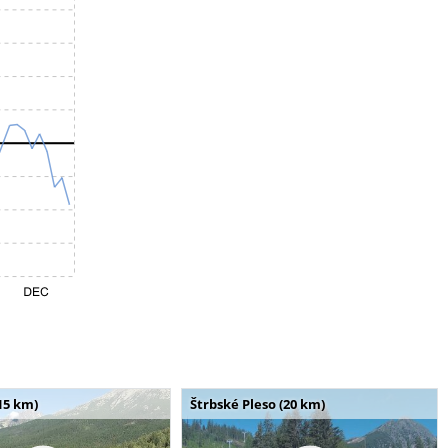
15 km)
Štrbské Pleso (20 km)