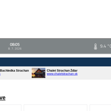
08:05
9.4 °
8. 7. 2026
* Bachledka Strachan
Chalet Strachan Ždiar
k
www.chaletstrachan.sk
ve