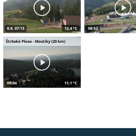
8.8. 07:13
12,4 °C
08:52
Štrbské Pleso - Mostíky (20 km)
09:04
11,1 °C