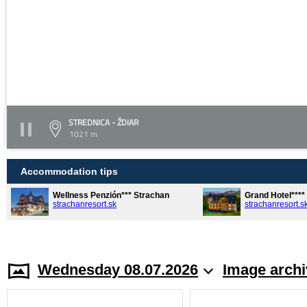
STREDNICA - ŽDIAR
1021 m
Accommodation tips
Wellness Penzión*** Strachan
Grand Hotel***
strachanresort.sk
strachanresort.s
Wednesday 08.07.2026
Image archi