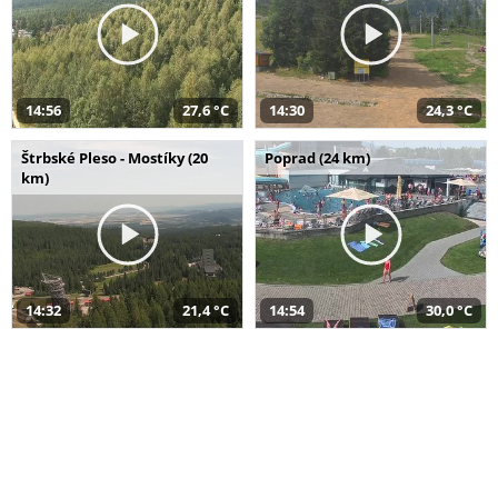
14:56
27,6 °C
14:30
24,3 °C
Štrbské Pleso - Mostíky (20
Poprad (24 km)
km)
14:32
21,4 °C
14:54
30,0 °C