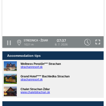
07:37
STREDNICA - ŽDIAR
1021 m
8. 7. 2026
Accommodation tips
Wellness Penzión*** Strachan
strachanresort.sk
Grand Hotel**** Bachledka Strachan
strachanresort.sk
Chalet Strachan Ždiar
www.chaletstrachan.sk