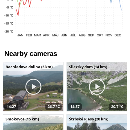
Nearby cameras
Bachledova dolina (5 km)
Sliezsky dom (14 km)
14:27
26,7 °C
14:37
20,7 °C
Smokovce (15 km)
Štrbské Pleso (20 km)