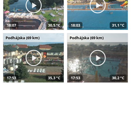
18:07
30,5 °C
18:03
31,1 °C
Podhájska (69 km)
Podhájska (69 km)
17:53
35,3 °C
17:53
30,2 °C