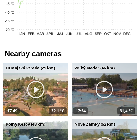
Nearby cameras
Dunajská Streda (29 km)
Veľký Meder (46 km)
17:49
32,1 °C
17:54
31,4 °C
Poľný Kesov (48 km)
Nové Zámky (62 km)