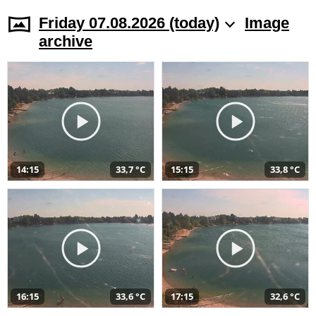
Friday 07.08.2026 (today)
Image
archive
14:15
33,7 °C
15:15
33,8 °C
16:15
33,6 °C
17:15
32,6 °C