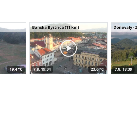
Banská Bystrica (11 km)
Donovaly - 
19,4 °C
7.8. 19:34
23,6 °C
7.8. 18:39