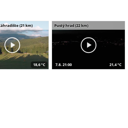
Záhradište (21 km)
Pustý hrad (22 km)
18,6 °C
7.8. 21:00
21,4 °C