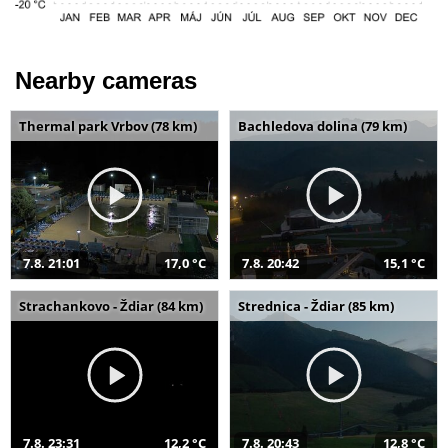
Nearby cameras
Thermal park Vrbov (78 km)
Bachledova dolina (79 km)
7.8. 21:01
17,0 °C
7.8. 20:42
15,1 °C
Strachankovo - Ždiar (84 km)
Strednica - Ždiar (85 km)
7.8. 23:31
12,2 °C
7.8. 20:43
12,8 °C