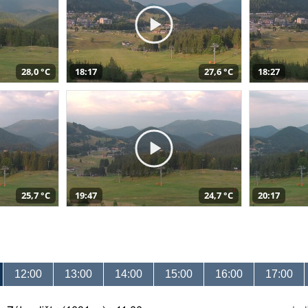
28,0 °C
18:17
27,6 °C
18:27
25,7 °C
19:47
24,7 °C
20:17
12:00
13:00
14:00
15:00
16:00
17:00