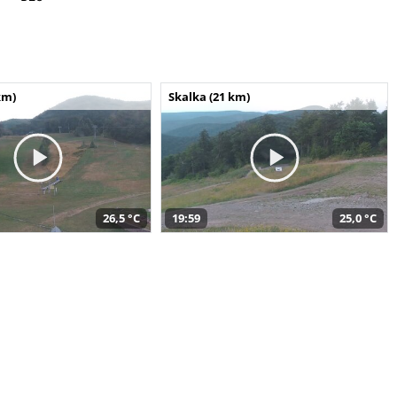
km)
Skalka (21 km)
26,5 °C
19:59
25,0 °C