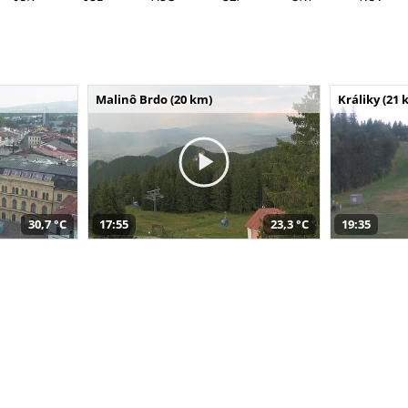
Malinô Brdo (20 km)
Králiky (21 
30,7 °C
17:55
23,3 °C
19:35