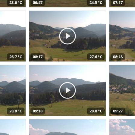
23,6 °C
06:47
24,5 °C
07:17
26,7 °C
08:17
27,6 °C
08:18
28,8 °C
09:18
28,8 °C
09:27