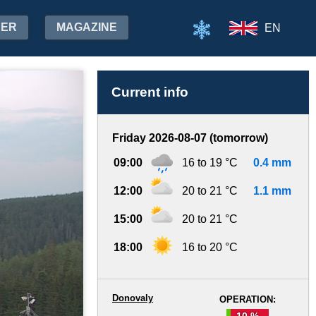
HER
MAGAZINE
EN
Current info
Friday 2026-08-07 (tomorrow)
09:00
16 to 19 °C
0.4 mm
12:00
20 to 21 °C
1.1 mm
15:00
20 to 21 °C
18:00
16 to 20 °C
Donovaly
OPERATION:
10 %