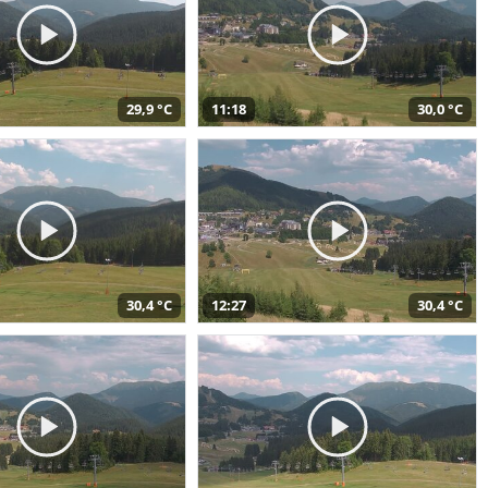
29,9 °C
11:18
30,0 °C
30,4 °C
12:27
30,4 °C