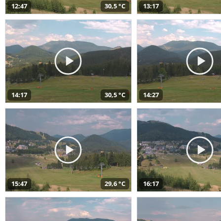
12:47
30,5 °C
13:17
14:17
30,5 °C
14:27
15:47
29,6 °C
16:17