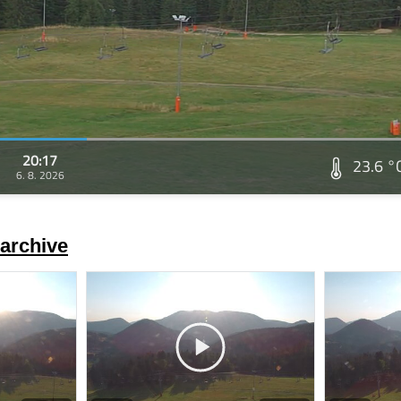
20:17
23.6 °
6. 8. 2026
archive