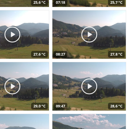
25,6 °C
07:18
25,7 °C
27,6 °C
08:27
27,8 °C
29,0 °C
09:47
28,6 °C