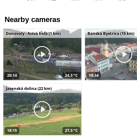
Nearby cameras
Donovaly - Nová hoľa (1 km)
Banská Bystrica (15 km)
20:14
24,3 °C
19:34
Jasenská dolina (22 km)
18:15
27,3 °C