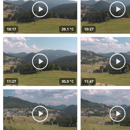
10:17
29,1 °C
10:27
11:27
30,0 °C
11:47