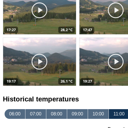
17:27
28,2 °C
17:47
19:17
26,1 °C
19:27
Historical temperatures
06:00
07:00
08:00
09:00
10:00
11:00