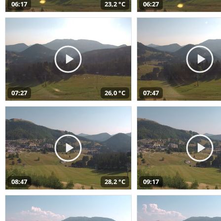
06:17
23,2 °C
06:27
07:27
26,0 °C
07:47
08:47
28,2 °C
09:17