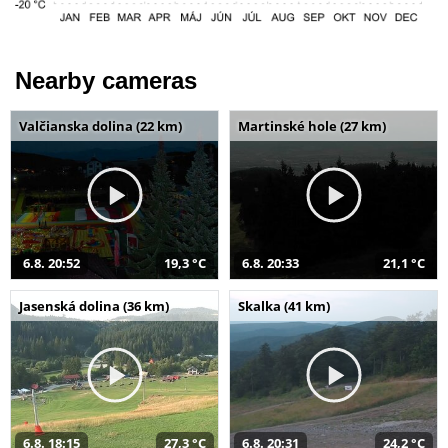
Nearby cameras
Valčianska dolina (22 km)
Martinské hole (27 km)
6.8. 20:52
19,3 °C
6.8. 20:33
21,1 °C
Jasenská dolina (36 km)
Skalka (41 km)
6.8. 18:15
27,3 °C
6.8. 20:31
24,2 °C