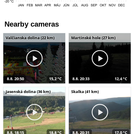
Nearby cameras
Valčianska dolina (22 km)
Martinské hole (27 km)
8.8. 20:50
15,2 °C
8.8. 20:33
12,4 °C
Jasenská dolina (36 km)
Skalka (41 km)
8.8. 18:15
18,8 °C
8.8. 20:31
17,0 °C