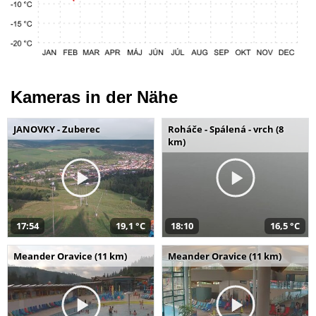
Kameras in der Nähe
JANOVKY - Zuberec
Roháče - Spálená - vrch (8
km)
17:54
19,1 °C
18:10
16,5 °C
Meander Oravice (11 km)
Meander Oravice (11 km)