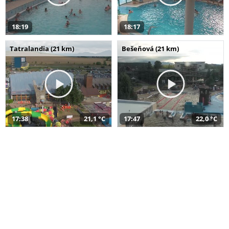
18:19
18:17
Tatralandia (21 km)
Bešeňová (21 km)
17:38
21,1 °C
17:47
22,0 °C