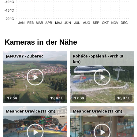
Kameras in der Nähe
JANOVKY - Zuberec
Roháče - Spálená - vrch (8
km)
17:54
19,4 °C
17:38
16,0 °C
Meander Oravice (11 km)
Meander Oravice (11 km)