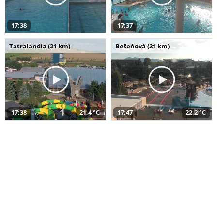
17:38
17:37
Tatralandia (21 km)
Bešeňová (21 km)
17:38
21,4 °C
17:47
22,2 °C