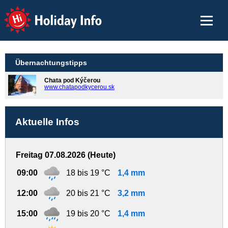
Holiday Info
Übernachtungstipps
Chata pod Kýčerou
www.chatapodkycerou.sk
Aktuelle Infos
Freitag 07.08.2026 (Heute)
09:00
18 bis 19 °C
1,4 mm
12:00
20 bis 21 °C
3,2 mm
15:00
19 bis 20 °C
1,4 mm