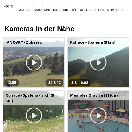
Kameras in der Nähe
JANOVKY - Zuberec
Roháče - Spálená (8 km)
12:55
32,3 °C
4.8. 16:02
Roháče - Spálená - vrch (8
Meander Oravice (11 km)
km)