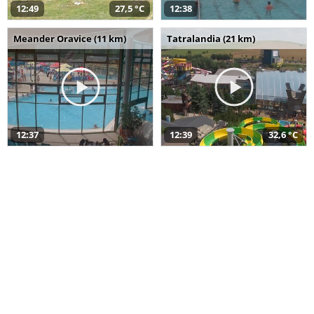
12:49
27,5 °C
12:38
Meander Oravice (11 km)
Tatralandia (21 km)
12:37
12:39
32,6 °C