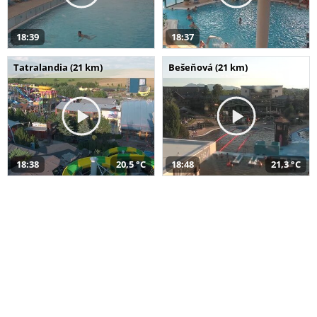
18:39
18:37
Tatralandia (21 km)
Bešeňová (21 km)
18:38
20,5 °C
18:48
21,3 °C