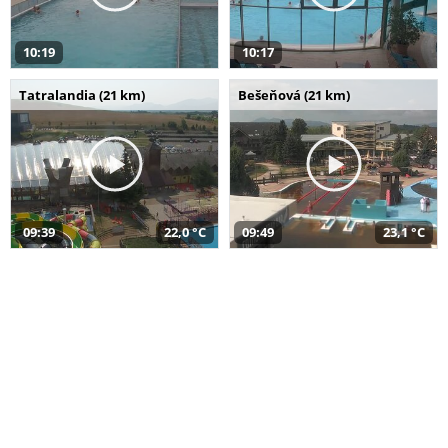
10:19
10:17
Tatralandia (21 km)
Bešeňová (21 km)
09:39
22,0 °C
09:49
23,1 °C