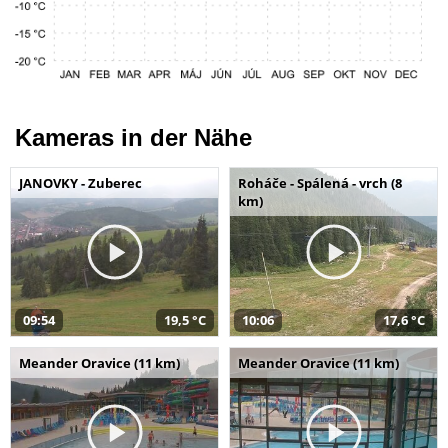
Kameras in der Nähe
JANOVKY - Zuberec
Roháče - Spálená - vrch (8
km)
09:54
19,5 °C
10:06
17,6 °C
Meander Oravice (11 km)
Meander Oravice (11 km)