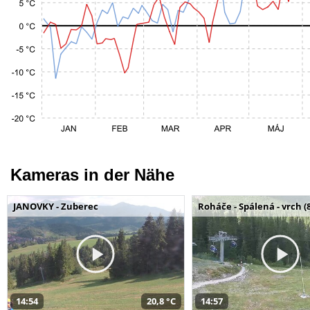
Kameras in der Nähe
JANOVKY - Zuberec
Roháče - Spálená - vrch (
14:54
20,8 °C
14:57