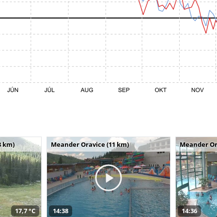
8 km)
Meander Oravice (11 km)
Meander Or
17,7 °C
14:38
14:36