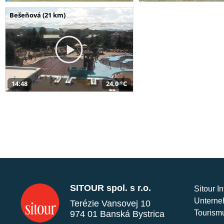
Bešeňová (21 km)
14:48
24,0 °C
SITOUR spol. s r.o.
Sitour I
Unterne
Terézie Vansovej 10
Tourism
974 01 Banská Bystrica