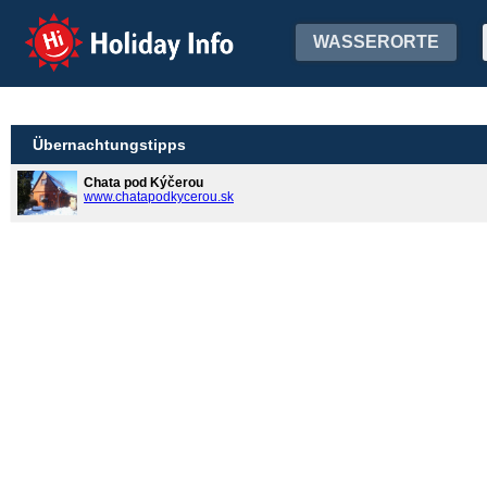
Holiday Info
WASSERORTE
Übernachtungstipps
Chata pod Kýčerou
www.chatapodkycerou.sk