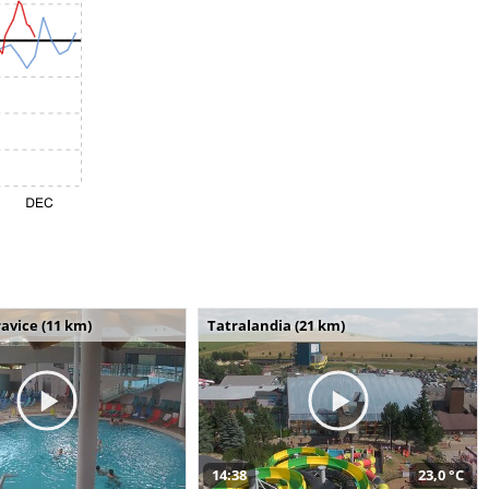
avice (11 km)
Tatralandia (21 km)
14:38
23,0 °C