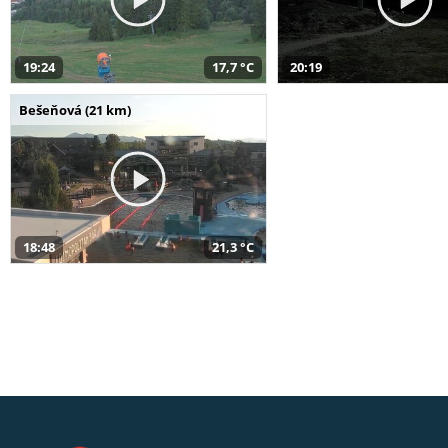
19:24
17,7 °C
20:19
Bešeňová (21 km)
18:48
21,3 °C