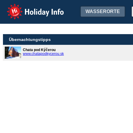
Holiday Info
WASSERORTE
Übernachtungstipps
Chata pod Kýčerou
www.chatapodkycerou.sk