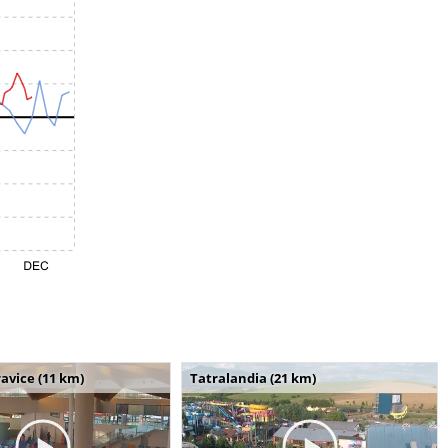
avice (11 km)
Tatralandia (21 km)