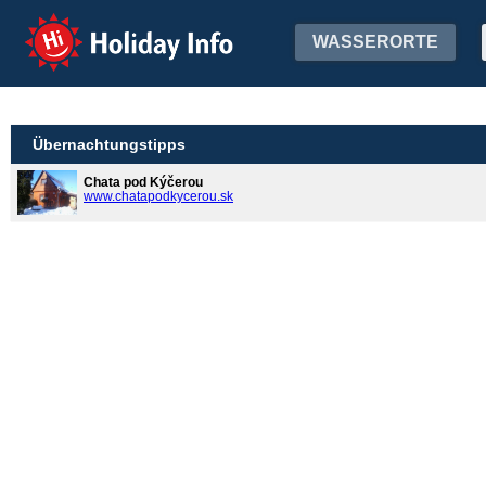
Holiday Info
WASSERORTE
Übernachtungstipps
Chata pod Kýčerou
www.chatapodkycerou.sk