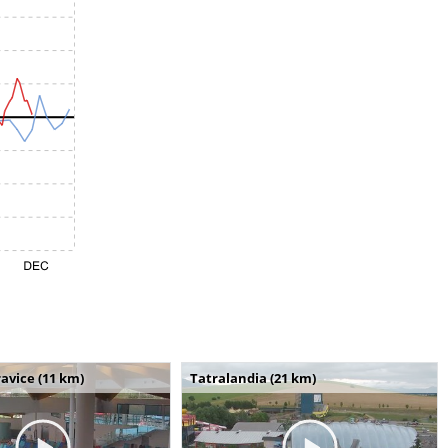
avice (11 km)
Tatralandia (21 km)