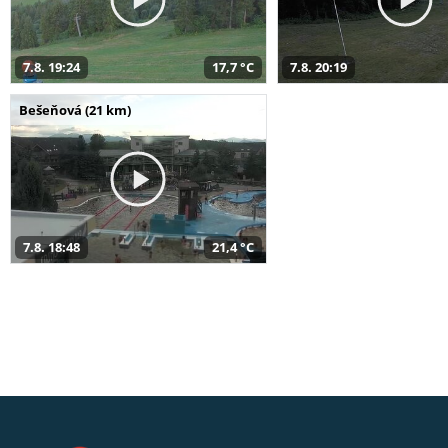
7.8. 19:24
17,7 °C
7.8. 20:19
Bešeňová (21 km)
7.8. 18:48
21,4 °C