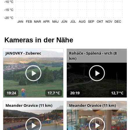
Kameras in der Nähe
JANOVKY - Zuberec
Roháče - Spálená - vrch (8
km)
19:24
17,7 °C
20:19
12,7 °C
Meander Oravice (11 km)
Meander Oravice (11 km)