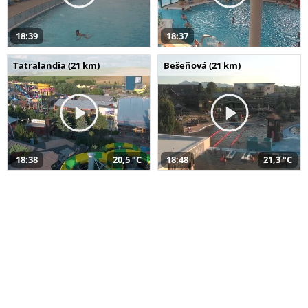
18:39
18:37
Tatralandia (21 km)
Bešeňová (21 km)
18:38
20,5 °C
18:48
21,3 °C