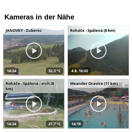
Kameras in der Nähe
JANOVKY - Zuberec
Roháče - Spálená (8 km)
14:24
32,3 °C
4.8. 16:02
Roháče - Spálená - vrch (8
Meander Oravice (11 km)
km)
14:24
27,7 °C
14:18