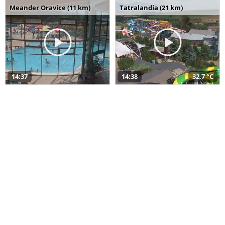
Meander Oravice (11 km)
Tatralandia (21 km)
14:37
14:38
32,7 °C