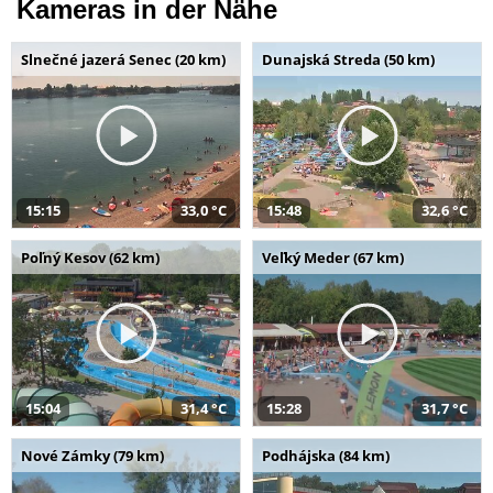
Kameras in der Nähe
Slnečné jazerá Senec (20 km)
Dunajská Streda (50 km)
15:15
33,0 °C
15:48
32,6 °C
Poľný Kesov (62 km)
Veľký Meder (67 km)
15:04
31,4 °C
15:28
31,7 °C
Nové Zámky (79 km)
Podhájska (84 km)