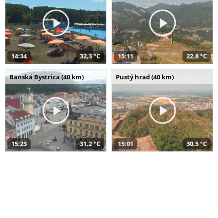
14:34
32,3 °C
15:11
22,8 °C
Banská Bystrica (40 km)
Pustý hrad (40 km)
15:23
31,2 °C
15:01
30,5 °C