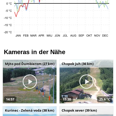
Kameras in der Nähe
Mýto pod Ďumbierom (27 km)
Chopok juh (36 km)
14:57
15:20
25,6 °C
Kurinec - Zelená voda (38 km)
Chopok sever (39 km)