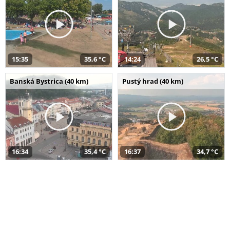
15:35
35,6 °C
14:24
26,5 °C
Banská Bystrica (40 km)
Pustý hrad (40 km)
16:34
35,4 °C
16:37
34,7 °C