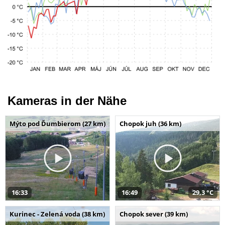
Kameras in der Nähe
Mýto pod Ďumbierom (27 km)
Chopok juh (36 km)
16:33
16:49
29,3 °C
Kurinec - Zelená voda (38 km)
Chopok sever (39 km)