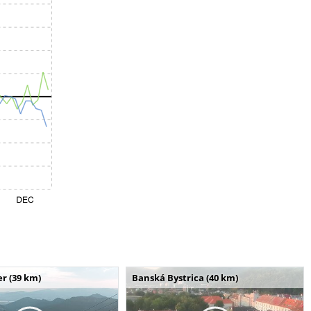
r (39 km)
Banská Bystrica (40 km)