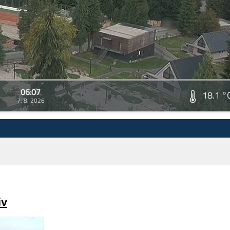
06:07
18.1 °
7. 8. 2026
iv