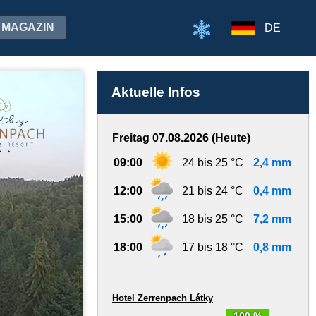
MAGAZIN
DE
Aktuelle Infos
Freitag 07.08.2026 (Heute)
09:00
24 bis 25 °C
2,4 mm
12:00
21 bis 24 °C
0,4 mm
15:00
18 bis 25 °C
7,2 mm
18:00
17 bis 18 °C
0,8 mm
Hotel Zerrenpach Látky
100 %