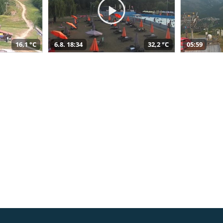
16,1 °C
6.8. 18:34
32,2 °C
05:59