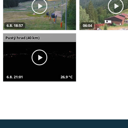
6.8. 18:57
06:04
Pustý hrad (40 km)
6.8. 21:01
26,9 °C