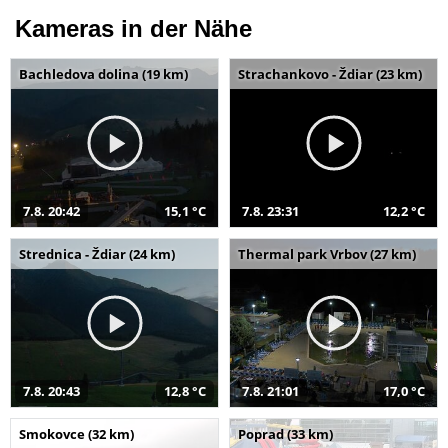
Kameras in der Nähe
Bachledova dolina (19 km)
Strachankovo - Ždiar (23 km)
7.8. 20:42
15,1 °C
7.8. 23:31
12,2 °C
Strednica - Ždiar (24 km)
Thermal park Vrbov (27 km)
7.8. 20:43
12,8 °C
7.8. 21:01
17,0 °C
Smokovce (32 km)
Poprad (33 km)