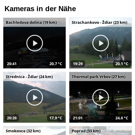
Kameras in der Nähe
Bachledova dolina (19 km)
Strachankovo - Ždiar (23 km)
20:41
20,7 °C
19:29
20,1 °C
Strednica - Ždiar (24 km)
Thermal park Vrbov (27 km)
20:26
17,9 °C
21:01
24,6 °C
Smokovce (32 km)
Poprad (33 km)