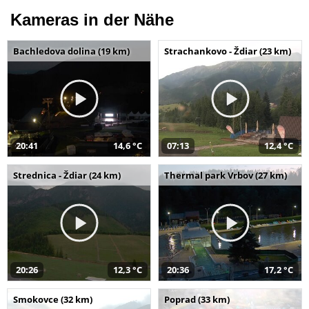
Kameras in der Nähe
Bachledova dolina (19 km)
Strachankovo - Ždiar (23 km)
20:41
14,6 °C
07:13
12,4 °C
Strednica - Ždiar (24 km)
Thermal park Vrbov (27 km)
20:26
12,3 °C
20:36
17,2 °C
Smokovce (32 km)
Poprad (33 km)